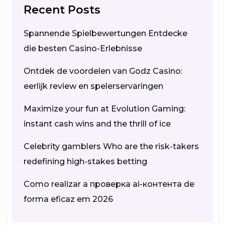
Recent Posts
Spannende Spielbewertungen Entdecke
die besten Casino-Erlebnisse
Ontdek de voordelen van Godz Casino:
eerlijk review en spelerservaringen
Maximize your fun at Evolution Gaming:
instant cash wins and the thrill of ice
Celebrity gamblers Who are the risk-takers
redefining high-stakes betting
Como realizar a проверка ai-контента de
forma eficaz em 2026