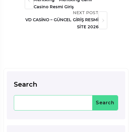
Casino Resmi Giriş
NEXT POST
VD CASİNO – GÜNCEL GİRİŞ RESMİ
SİTE 2026
Search
Search