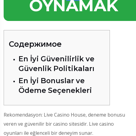
OYNAMAK
Содержимое
En İyi Güvenilirlik ve
Güvenlik Politikaları
En İyi Bonuslar ve
Ödeme Seçenekleri
Rekomendasyon: Live Casino House, deneme bonusu
veren ve güvenilir bir casino sitesidir. Live casino
oyunları ile eğlenceli bir deneyim sunar.