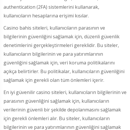
authentication (2FA) sistemlerini kullanarak,
kullanıcıların hesaplarına erişimi kısılar.
Casino bahis siteleri, kullanıcıların parasının ve
bilgilerinin güvenliğini sağlamak için, düzenli güvenlik
denetimlerini gerçekleştirmeleri gereklidir. Bu siteler,
kullanıcıların bilgilerinin ve para yatırımlarının
güvenliğini sağlamak için, veri koruma politikalarını
açıkça belirtirler. Bu politikalar, kullanıcıların güvenliğini
sağlamak için gerekli olan tüm önlemleri içerir.
En iyi güvenilir casino siteleri, kullanıcıların bilgilerinin ve
parasının güvenliğini sağlamak için, kullanıcıların
verilerinin güvenli bir şekilde depolanmasını sağlamak
için gerekli önlemleri alır. Bu siteler, kullanıcıların
bilgilerinin ve para yatırımlarının güvenliğini sağlamak