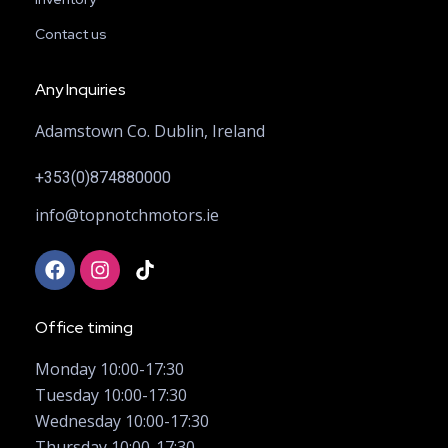
Contact us
Any Inquiries
Adamstown Co. Dublin, Ireland
+353(0)874880000
info@topnotchmotors.ie
Office timing
Monday 10:00-17:30
Tuesday 10:00-17:30
Wednesday 10:00-17:30
Thursday 10:00-17:30