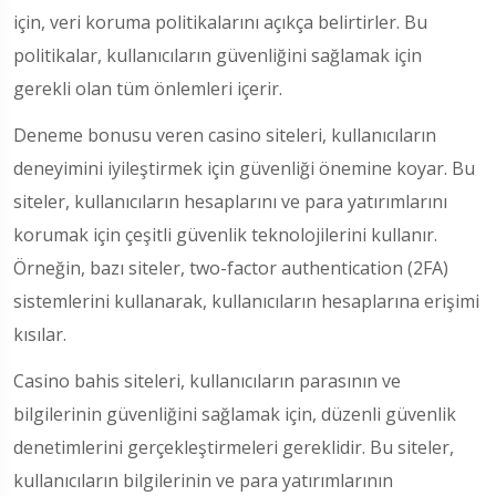
için, veri koruma politikalarını açıkça belirtirler. Bu
politikalar, kullanıcıların güvenliğini sağlamak için
gerekli olan tüm önlemleri içerir.
Deneme bonusu veren casino siteleri, kullanıcıların
deneyimini iyileştirmek için güvenliği önemine koyar. Bu
siteler, kullanıcıların hesaplarını ve para yatırımlarını
korumak için çeşitli güvenlik teknolojilerini kullanır.
Örneğin, bazı siteler, two-factor authentication (2FA)
sistemlerini kullanarak, kullanıcıların hesaplarına erişimi
kısılar.
Casino bahis siteleri, kullanıcıların parasının ve
bilgilerinin güvenliğini sağlamak için, düzenli güvenlik
denetimlerini gerçekleştirmeleri gereklidir. Bu siteler,
kullanıcıların bilgilerinin ve para yatırımlarının