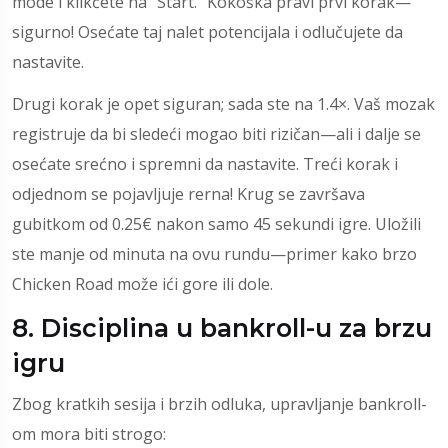
mode i klikćete na “Start.” Kokoška pravi prvi korak—
sigurno! Osećate taj nalet potencijala i odlučujete da
nastavite.
Drugi korak je opet siguran; sada ste na 1.4×. Vaš mozak
registruje da bi sledeći mogao biti rizičan—ali i dalje se
osećate srećno i spremni da nastavite. Treći korak i
odjednom se pojavljuje rerna! Krug se završava
gubitkom od 0.25€ nakon samo 45 sekundi igre. Uložili
ste manje od minuta na ovu rundu—primer kako brzo
Chicken Road može ići gore ili dole.
8. Disciplina u bankroll-u za brzu
igru
Zbog kratkih sesija i brzih odluka, upravljanje bankroll-
om mora biti strogo: