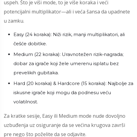
uspeh. Što je viši mode, to je više koraka i veći
potencijalni multiplikator—ali i veća šansa da upadnete
u zamku.
Easy (24 koraka): Niži rizik, manji multiplikatori, ali
češće dobitke.
Medium (22 koraka): Uravnotežen rizik‑nagrada;
dobar za igrače koji žele umerenu isplatu bez
prevelikih gubitaka.
Hard (20 koraka) & Hardcore (15 koraka): Najbolje za
iskusne igrače koji mogu da podnesu veću
volatilnost.
Za kratke sesije, Easy ili Medium mode nude dovoljno
uzbuđenja uz osiguranje da se većina krugova završi
pre nego što poželite da se odjavite.