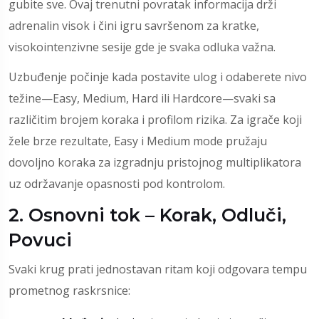
gubite sve. Ovaj trenutni povratak informacija drži
adrenalin visok i čini igru savršenom za kratke,
visokointenzivne sesije gde je svaka odluka važna.
Uzbuđenje počinje kada postavite ulog i odaberete nivo
težine—Easy, Medium, Hard ili Hardcore—svaki sa
različitim brojem koraka i profilom rizika. Za igrače koji
žele brze rezultate, Easy i Medium mode pružaju
dovoljno koraka za izgradnju pristojnog multiplikatora
uz održavanje opasnosti pod kontrolom.
2. Osnovni tok – Korak, Odluči,
Povuci
Svaki krug prati jednostavan ritam koji odgovara tempu
prometnog raskrsnice: