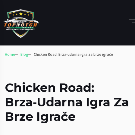
Home
Blog
Chicken Road: Brza‑udarna igra za brze igrače
Chicken Road:
Brza‑udarna Igra Za
Brze Igrače