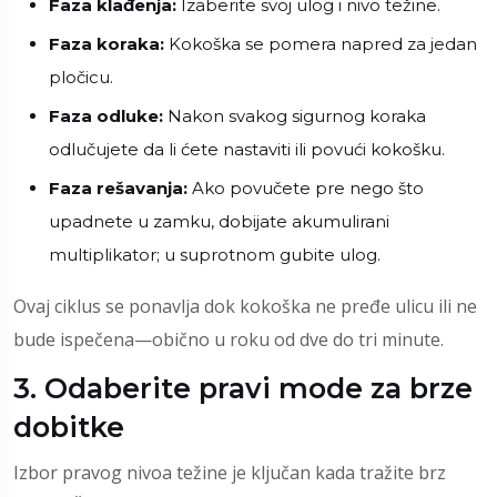
Faza klađenja:
Izaberite svoj ulog i nivo težine.
Faza koraka:
Kokoška se pomera napred za jedan
pločicu.
Faza odluke:
Nakon svakog sigurnog koraka
odlučujete da li ćete nastaviti ili povući kokošku.
Faza rešavanja:
Ako povučete pre nego što
upadnete u zamku, dobijate akumulirani
multiplikator; u suprotnom gubite ulog.
Ovaj ciklus se ponavlja dok kokoška ne pređe ulicu ili ne
bude ispečena—obično u roku od dve do tri minute.
3. Odaberite pravi mode za brze
dobitke
Izbor pravog nivoa težine je ključan kada tražite brz