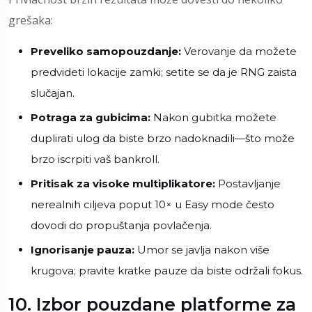
grešaka:
Preveliko samopouzdanje:
Verovanje da možete
predvideti lokacije zamki; setite se da je RNG zaista
slučajan.
Potraga za gubicima:
Nakon gubitka možete
duplirati ulog da biste brzo nadoknadili—što može
brzo iscrpiti vaš bankroll.
Pritisak za visoke multiplikatore:
Postavljanje
nerealnih ciljeva poput 10× u Easy mode često
dovodi do propuštanja povlačenja.
Ignorisanje pauza:
Umor se javlja nakon više
krugova; pravite kratke pauze da biste održali fokus.
10. Izbor pouzdane platforme za