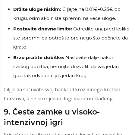
Držite uloge niskim:
Ciljajte na 0.01€–0.25€ po
krugu, osim ako niste spremni na veće uloge.
Postavite dnevne limite:
Odredite unapred koliko
ste spremni da potrošite pre nego što počnete da
igrate.
Brzo pratite dobitke:
Nastavite dalje nakon
svakog dobitka; nemojte dozvoliti da vas jedan
gubitak odvede u još jedan krug.
Cilj je da sačuvate svoj bankroll kroz mnogo kratkih
burstova, a ne kroz jedan dugi maraton klađenja.
9. Česte zamke u visoko-
intenzivnoj igri
Privlačnost brzih rezultata može dovesti do nekoliko