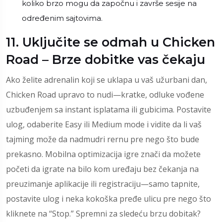
koliko brzo mogu da započnu i završe sesije na
određenim sajtovima.
11. Uključite se odmah u Chicken
Road – Brze dobitke vas čekaju
Ako želite adrenalin koji se uklapa u vaš užurbani dan,
Chicken Road upravo to nudi—kratke, odluke vođene
uzbuđenjem sa instant isplatama ili gubicima. Postavite
ulog, odaberite Easy ili Medium mode i vidite da li vaš
tajming može da nadmudri rernu pre nego što bude
prekasno. Mobilna optimizacija igre znači da možete
početi da igrate na bilo kom uređaju bez čekanja na
preuzimanje aplikacije ili registraciju—samo tapnite,
postavite ulog i neka kokoška pređe ulicu pre nego što
kliknete na “Stop.” Spremni za sledeću brzu dobitak?