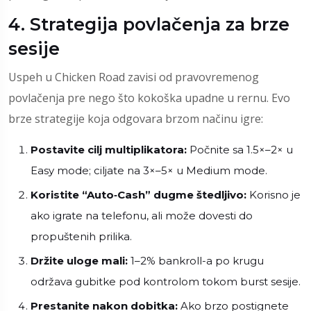
4. Strategija povlačenja za brze
sesije
Uspeh u
Chicken Road
zavisi od pravovremenog
povlačenja pre nego što kokoška upadne u rernu. Evo
brze strategije koja odgovara brzom načinu igre:
Postavite cilj multiplikatora:
Počnite sa 1.5×–2× u
Easy mode; ciljate na 3×–5× u Medium mode.
Koristite “Auto‑Cash” dugme štedljivo:
Korisno je
ako igrate na telefonu, ali može dovesti do
propuštenih prilika.
Držite uloge mali:
1–2% bankroll-a po krugu
održava gubitke pod kontrolom tokom burst sesije.
Prestanite nakon dobitka:
Ako brzo postignete