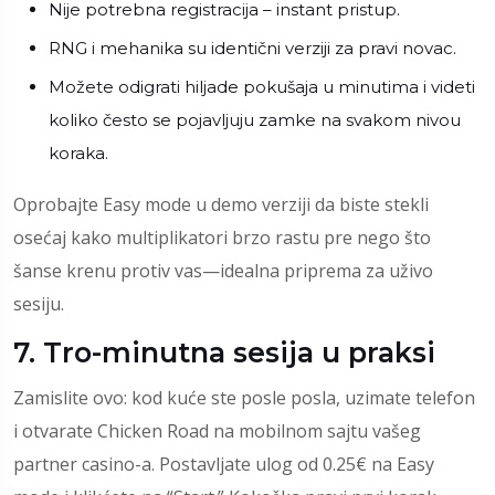
Nije potrebna registracija – instant pristup.
RNG i mehanika su identični verziji za pravi novac.
Možete odigrati hiljade pokušaja u minutima i videti
koliko često se pojavljuju zamke na svakom nivou
koraka.
Oprobajte Easy mode u demo verziji da biste stekli
osećaj kako multiplikatori brzo rastu pre nego što
šanse krenu protiv vas—idealna priprema za uživo
sesiju.
7. Tro-minutna sesija u praksi
Zamislite ovo: kod kuće ste posle posla, uzimate telefon
i otvarate Chicken Road na mobilnom sajtu vašeg
partner casino-a. Postavljate ulog od 0.25€ na Easy