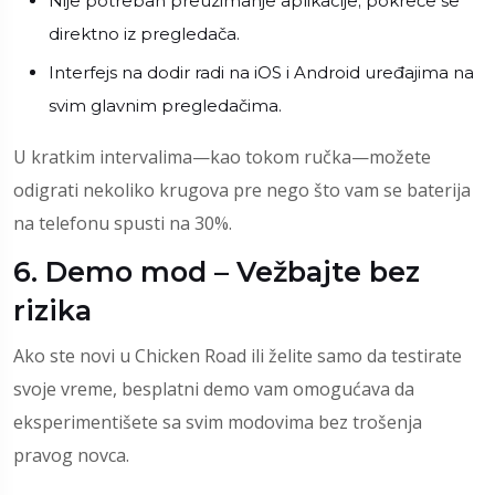
Nije potreban preuzimanje aplikacije; pokreće se
direktno iz pregledača.
Interfejs na dodir radi na iOS i Android uređajima na
svim glavnim pregledačima.
U kratkim intervalima—kao tokom ručka—možete
odigrati nekoliko krugova pre nego što vam se baterija
na telefonu spusti na 30%.
6. Demo mod – Vežbajte bez
rizika
Ako ste novi u Chicken Road ili želite samo da testirate
svoje vreme, besplatni demo vam omogućava da
eksperimentišete sa svim modovima bez trošenja
pravog novca.