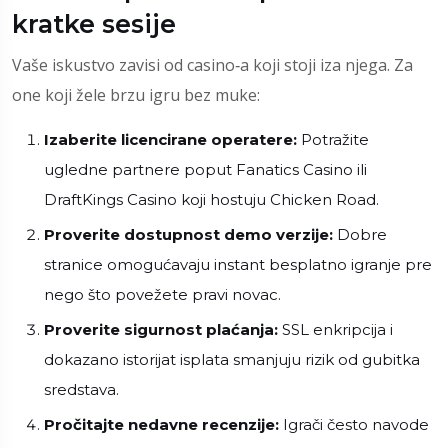
kratke sesije
Vaše iskustvo zavisi od casino‑a koji stoji iza njega. Za
one koji žele brzu igru bez muke:
Izaberite licencirane operatere:
Potražite
ugledne partnere poput Fanatics Casino ili
DraftKings Casino koji hostuju Chicken Road.
Proverite dostupnost demo verzije:
Dobre
stranice omogućavaju instant besplatno igranje pre
nego što povežete pravi novac.
Proverite sigurnost plaćanja:
SSL enkripcija i
dokazano istorijat isplata smanjuju rizik od gubitka
sredstava.
Pročitajte nedavne recenzije:
Igrači često navode