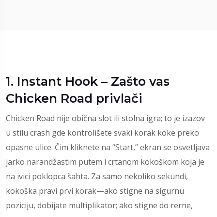
1. Instant Hook – Zašto vas
Chicken Road privlači
Chicken Road nije obična slot ili stolna igra; to je izazov
u stilu crash gde kontrolišete svaki korak koke preko
opasne ulice. Čim kliknete na “Start,” ekran se osvetljava
jarko narandžastim putem i crtanom kokoškom koja je
na ivici poklopca šahta. Za samo nekoliko sekundi,
kokoška pravi prvi korak—ako stigne na sigurnu
poziciju, dobijate multiplikator; ako stigne do rerne,