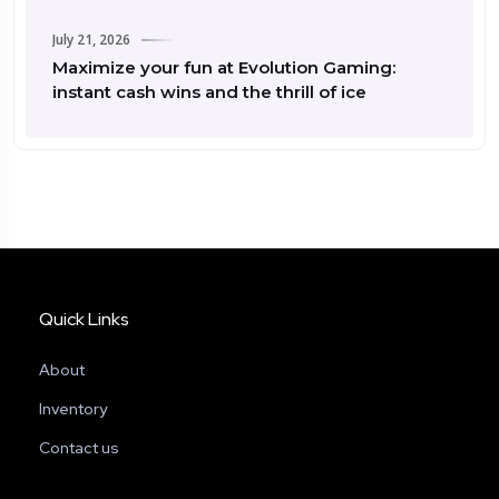
July 21, 2026
July
Maximize your fun at Evolution Gaming:
Ce
instant cash wins and the thrill of ice
re
Quick Links
About
Inventory
Contact us