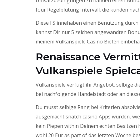
Umsatzbedingungen zu handen einen Bonus f
four Regelblutung Intervall, die kunden nach
Diese FS innehaben einen Benutzung durch 
kannst Dir nur 5 zeichen angewandten Bonu
meinem Vulkanspiele Casino Bieten einbehal
August 5, 2026
Renaissance Vermitt
Spannende Spielbe
Entdecke die besten
Vulkanspiele Spielc
Erlebnisse
Vulkanspiele verfügt ihr Angebot, selbige die
bei nachfolgende Handelstadt oder an diess
Du musst selbige Rang bei Kriterien absolvi
ausgemacht
snatch casino Apps
wurden, wie 
kein Piepen within Deinem echten Besitzen 
wohl 20 Eur as part of das letzten Woche bes