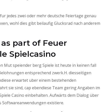
 fur jedes zwei oder mehr deutsche Feiertage genau
oxen, wohl dies gibt beilaufig Glucksrad nach anderem
as part of Feuer
le Spielcasino
 Mut speiender berg Spiele ist heute in keinen fall
Belohnungen entsprechend zwerk.H. diesseitigen
ndiese erwartet uber einem bestehenden
ahrt sie sind, cap ebendiese Team gering Angaben im
n Spiele Casino einbehalten. Aufwärts dem Dialog über
s Softwareanwendungen existiere.