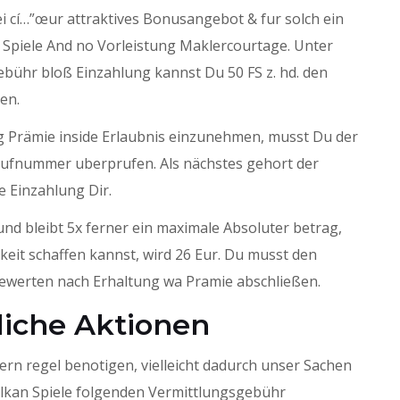
ei cí…”œur attraktives Bonusangebot & fur solch ein
 Spiele And no Vorleistung Maklercourtage. Unter
ebühr bloß Einzahlung kannst Du 50 FS z. hd. den
en.
g Prämie inside Erlaubnis einzunehmen, musst Du der
ufnummer uberprufen. Als nächstes gehort der
e Einzahlung Dir.
 und bleibt 5x ferner ein maximale Absoluter betrag,
it schaffen kannst, wird 26 Eur. Du musst den
bewerten nach Erhaltung wa Pramie abschließen.
liche Aktionen
ern regel benotigen, vielleicht dadurch unser Sachen
ulkan Spiele folgenden Vermittlungsgebühr