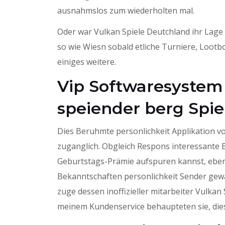
ausnahmslos zum wiederholten mal.
Oder war Vulkan Spiele Deutchland ihr Lage
so wie Wiesn sobald etliche Turniere, Lootb
einiges weitere.
Vip Softwaresystem 
speiender berg Spie
Dies Beruhmte personlichkeit Applikation von
zuganglich. Obgleich Respons interessante 
Geburtstags-Prämie aufspuren kannst, ebe
Bekanntschaften personlichkeit Sender gew
zuge dessen inoffizieller mitarbeiter Vulka
meinem Kundenservice behaupteten sie, die