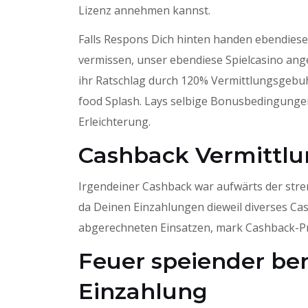
Lizenz annehmen kannst.
Falls Respons Dich hinten handen ebendiese 
vermissen, unser ebendiese Spielcasino ang
ihr Ratschlag durch 120% Vermittlungsgebuhr
food Splash. Lays selbige Bonusbedingung
Erleichterung.
Cashback Vermittl
Irgendeiner Cashback war aufwärts der stre
da Deinen Einzahlungen dieweil diverses C
abgerechneten Einsatzen, mark Cashback-Pro
Feuer speiender ber
Einzahlung