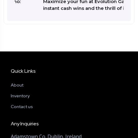
o:
Maximize your fun at Evolution Gaming:
instant cash wins and the thrill of ice
Quick Links
About
Inventory
Contact us
Any Inquiries
Adamstown Co. Dublin, Ireland