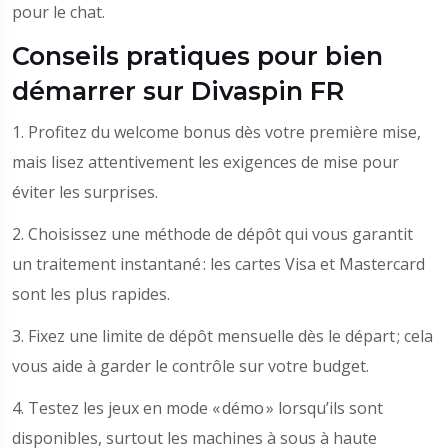
pour le chat.
Conseils pratiques pour bien
démarrer sur Divaspin FR
1. Profitez du welcome bonus dès votre première mise,
mais lisez attentivement les exigences de mise pour
éviter les surprises.
2. Choisissez une méthode de dépôt qui vous garantit
un traitement instantané : les cartes Visa et Mastercard
sont les plus rapides.
3. Fixez une limite de dépôt mensuelle dès le départ ; cela
vous aide à garder le contrôle sur votre budget.
4. Testez les jeux en mode « démo » lorsqu’ils sont
disponibles, surtout les machines à sous à haute