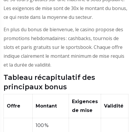
Les exigences de mise sont de 30x le montant du bonus,
ce qui reste dans la moyenne du secteur.
En plus du bonus de bienvenue, le casino propose des
promotions hebdomadaires : cashbacks, tournois de
slots et paris gratuits sur le sportsbook. Chaque offre
indique clairement le montant minimum de mise requis
et la durée de validité.
Tableau récapitulatif des
principaux bonus
Exigences
Offre
Montant
Validité
de mise
100 %