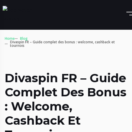
Home
Blog
Divaspin FR – Guide complet des bonus : welcome, cashback et
tournois
Divaspin FR – Guide
Complet Des Bonus
: Welcome,
Cashback Et