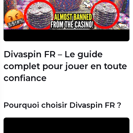
Divaspin FR – Le guide
complet pour jouer en toute
confiance
Pourquoi choisir Divaspin FR ?