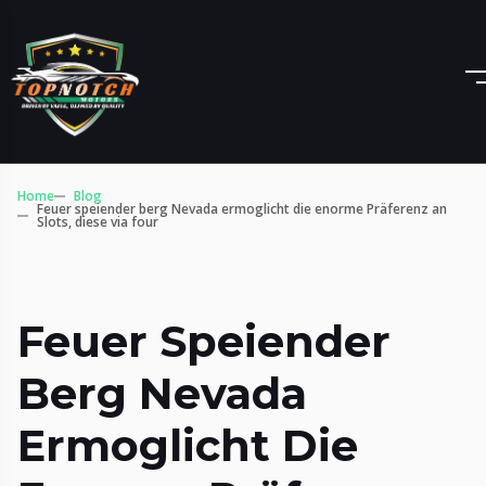
Home
Blog
Feuer speiender berg Nevada ermoglicht die enorme Präferenz an
Slots, diese via four
Feuer Speiender
Berg Nevada
Ermoglicht Die