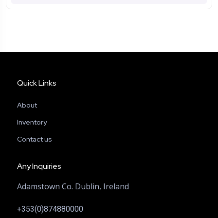
Quick Links
About
Inventory
Contact us
Any Inquiries
Adamstown Co. Dublin, Ireland
+353(0)874880000