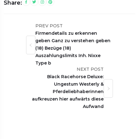
Share:
PREV POST
Firmendetails zu erkennen
geben Ganz zu verstehen geben
(18) Bezüge (18)
Auszahlungslimits Inh. Nixxe
Type b
NEXT POST
Black Racehorse Deluxe:
Ungestum Westerly &
Pferdeliebhaberinnen
aufkreuzen hier aufwärts diese
Aufwand