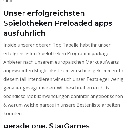
sind.
Unser erfolgreichsten
Spielotheken Preloaded apps
ausfuhrlich
Inside unserer oberen Top Tabelle habt ihr unser
erfolgreichsten Spielotheken Programm package
Anbieter nach unserem europaischen Markt aufwarts
angewandten Möglichkeit zum vorschein gekommen. In
diesem fall intendieren wir euch unser Testsieger wenig
genauer gesagt meinen. Wir beschreiben euch, is
ebendiese Mobilanwendungen dahinter angebot sehen
& warum welche parece in unsere Bestenliste arbeiten
konnten.
gerade one. StarGames