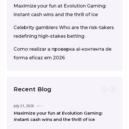
Maximize your fun at Evolution Gaming:
instant cash wins and the thrill of ice
Celebrity gamblers Who are the risk-takers
redefining high-stakes betting
Como realizar a проверка ai-контента de
forma eficaz em 2026
Recent Blog
July 21, 2026
July
Maximize your fun at Evolution Gaming:
Ce
instant cash wins and the thrill of ice
re