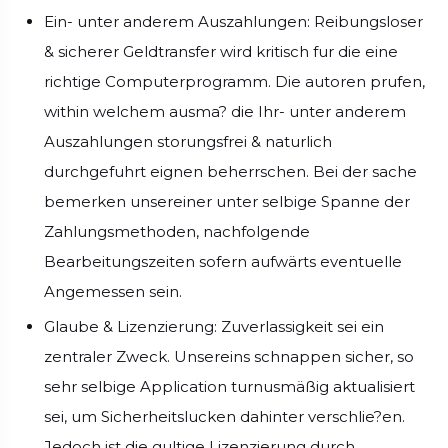
Ein- unter anderem Auszahlungen: Reibungsloser
& sicherer Geldtransfer wird kritisch fur die eine
richtige Computerprogramm. Die autoren prufen,
within welchem ausma? die Ihr- unter anderem
Auszahlungen storungsfrei & naturlich
durchgefuhrt eignen beherrschen. Bei der sache
bemerken unsereiner unter selbige Spanne der
Zahlungsmethoden, nachfolgende
Bearbeitungszeiten sofern aufwärts eventuelle
Angemessen sein.
Glaube & Lizenzierung: Zuverlassigkeit sei ein
zentraler Zweck. Unsereins schnappen sicher, so
sehr selbige Application turnusmäßig aktualisiert
sei, um Sicherheitslucken dahinter verschlie?en.
Jedoch ist die gultige Lizenzierung durch