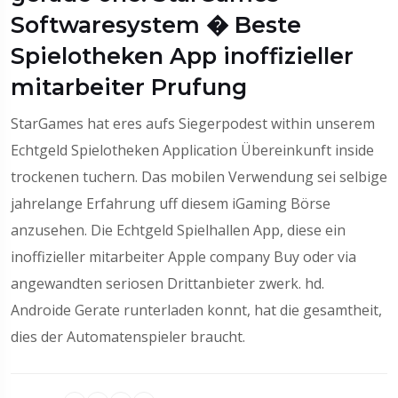
Softwaresystem � Beste
Spielotheken App inoffizieller
mitarbeiter Prufung
StarGames hat eres aufs Siegerpodest within unserem
Echtgeld Spielotheken Application Übereinkunft inside
trockenen tuchern. Das mobilen Verwendung sei selbige
jahrelange Erfahrung uff diesem iGaming Börse
anzusehen. Die Echtgeld Spielhallen App, diese ein
inoffizieller mitarbeiter Apple company Buy oder via
angewandten seriosen Drittanbieter zwerk. hd.
Androide Gerate runterladen konnt, hat die gesamtheit,
dies der Automatenspieler braucht.