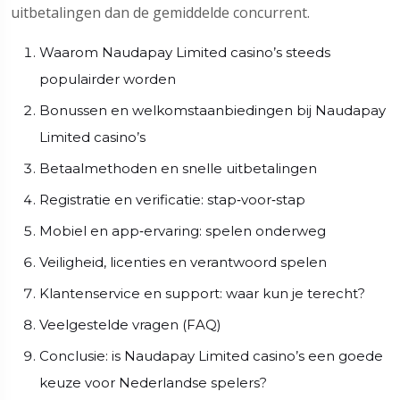
uitbetalingen dan de gemiddelde concurrent.
Waarom Naudapay Limited casino’s steeds
populairder worden
Bonussen en welkomstaanbiedingen bij Naudapay
Limited casino’s
Betaalmethoden en snelle uitbetalingen
Registratie en verificatie: stap‑voor‑stap
Mobiel en app‑ervaring: spelen onderweg
Veiligheid, licenties en verantwoord spelen
Klantenservice en support: waar kun je terecht?
Veelgestelde vragen (FAQ)
Conclusie: is Naudapay Limited casino’s een goede
keuze voor Nederlandse spelers?