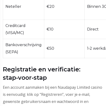
Neteller
€20
Binnen 30
Creditcard
€10
Direct
(VISA/MC)
Bankoverschrijving
€50
1‑2 werk
(SEPA)
Registratie en verificatie:
stap‑voor‑stap
Een account aanmaken bij een Naudapay Limited casino
is eenvoudig: klik op “Registreren”, voer je e‑mail,
gewenste gebruikersnaam en wachtwoord in en