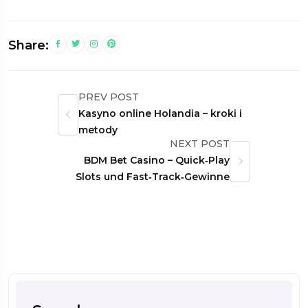
Share:
PREV POST
Kasyno online Holandia – kroki i
metody
NEXT POST
BDM Bet Casino – Quick‑Play
Slots und Fast‑Track‑Gewinne