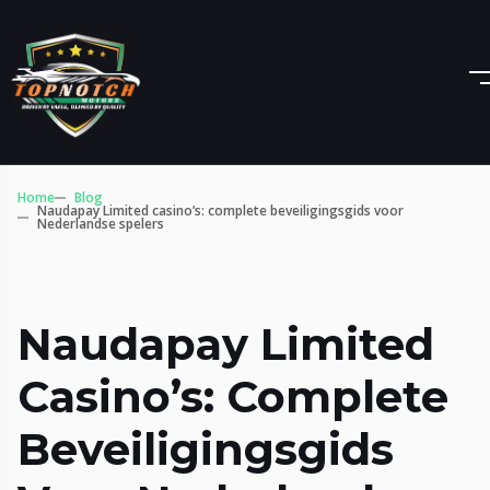
Home
Blog
Naudapay Limited casino’s: complete beveiligingsgids voor
Nederlandse spelers
Naudapay Limited
Casino’s: Complete
Beveiligingsgids