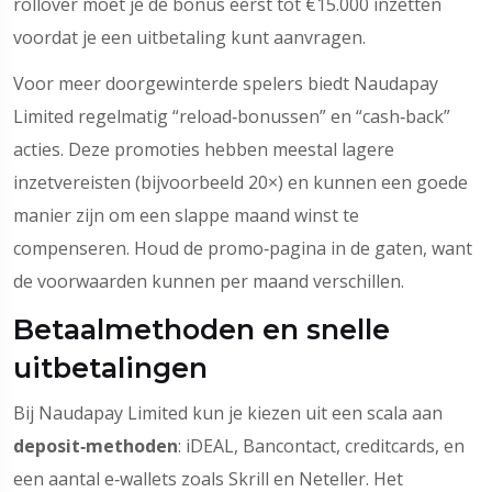
rollover moet je de bonus eerst tot €15.000 inzetten
voordat je een uitbetaling kunt aanvragen.
Voor meer doorgewinterde spelers biedt Naudapay
Limited regelmatig “reload‑bonussen” en “cash‑back”
acties. Deze promoties hebben meestal lagere
inzetvereisten (bijvoorbeeld 20×) en kunnen een goede
manier zijn om een slappe maand winst te
compenseren. Houd de promo‑pagina in de gaten, want
de voorwaarden kunnen per maand verschillen.
Betaalmethoden en snelle
uitbetalingen
Bij Naudapay Limited kun je kiezen uit een scala aan
deposit‑methoden
: iDEAL, Bancontact, creditcards, en
een aantal e‑wallets zoals Skrill en Neteller. Het