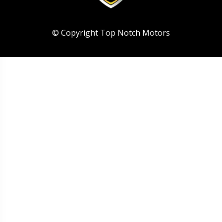
© Copyright Top Notch Motors