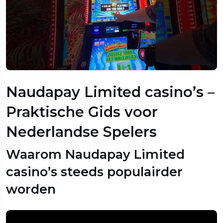
Naudapay Limited casino’s –
Praktische Gids voor
Nederlandse Spelers
Waarom Naudapay Limited
casino’s steeds populairder
worden