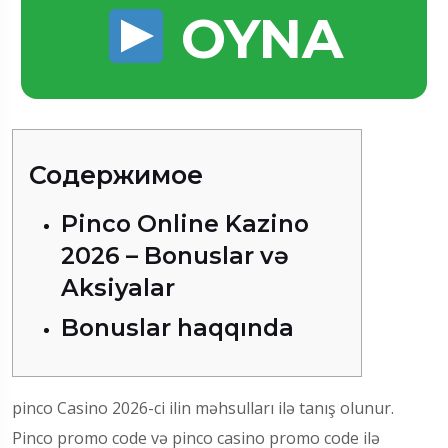
OYNA
Содержимое
Pinco Online Kazino
2026 – Bonuslar və
Aksiyalar
Bonuslar haqqında
pinco
Casino 2026-ci ilin məhsulları ilə tanış olunur.
Pinco promo code və pinco casino promo code ilə