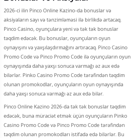
2026-ci ilin Pinco Online Kazino-da bonuslar və
aksiyaların sayı və tənzimləməsi ilə birlikdə artacaq.
Pinco Casino, oyunçulara yeni və tək tək bonuslar
təqdim edəcək. Bu bonuslar, oyunçuların oyun
oynayışını və yaxşılaşdırmağını artıracaq. Pinco Casino
Promo Code və Pinco Promo Code ilə oyunçuların oyun
oynayışında daha yaxşı sonuca varmağı əz aux edə
bilərlər. Pinko Casino Promo Code tərəfindən təqdim
olunan promokodlar, oyunçuların oyun oynayışında
daha yaxşı sonuca varmağı əz aux edə bilər.
Pinco Online Kazino 2026-da tək tək bonuslar təqdim
edəcək, buna müraciət etmək üçün oyunçuların Pinko
Casino Promo Code və Pinco Promo Code tərəfindən
təqdim olunan promokodları istifadə edə bilərlər. Bu