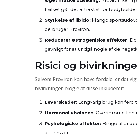
Øget muskeludvikling:
Proviron kan hj
hvilket gør det attraktivt for bodybuilder
Styrkelse af libido:
Mange sportsudøver
de bruger Proviron.
Reducerer østrogeniske effekter:
Det
gavnligt for at undgå nogle af de negati
Risici og bivirkninge
Selvom Proviron kan have fordele, er det vig
bivirkninger. Nogle af disse inkluderer:
Leverskader:
Langvarig brug kan føre ti
Hormonal ubalance:
Overforbrug kan r
Psykologiske effekter:
Bruge af anabo
aggression.