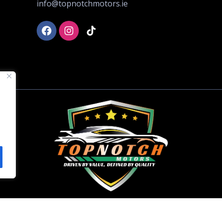
info@topnotchmotors.ie