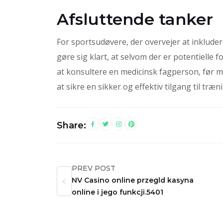
August 5, 2026
Afsluttende tanker
Spannende Sp
Entdecke die b
For sportsudøvere, der overvejer at inkluder
Erlebnisse
gøre sig klart, at selvom der er potentielle fo
at konsultere en medicinsk fagperson, før m
at sikre en sikker og effektiv tilgang til tr
Share:
PREV POST
NV Casino online przegld kasyna
online i jego funkcji.5401