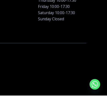
Thursday 10:00-17:30
Friday 10:00-17:30
Saturday 10:00-17:30
Sunday Closed