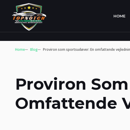
HOME
Home
Blog
Proviron som sportsudøver: En omfattende vejledni
Proviron Som
Omfattende V