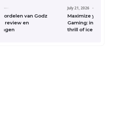
July 21, 2026
July 16, 2026
Maximize your fun at Evolution
Celebrity 
Gaming: instant cash wins and the
takers red
thrill of ice
betting