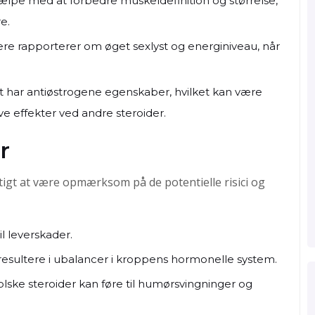
ælpe med at forbedre muskeldefinition og størrelse,
e.
e rapporterer om øget sexlyst og energiniveau, når
 har antiøstrogene egenskaber, hvilket kan være
ve effekter ved andre steroider.
r
tigt at være opmærksom på de potentielle risici og
l leverskader.
esultere i ubalancer i kroppens hormonelle system.
lske steroider kan føre til humørsvingninger og