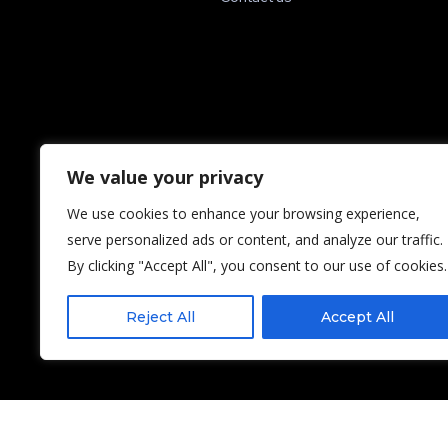
We value your privacy
We use cookies to enhance your browsing experience,
serve personalized ads or content, and analyze our traffic.
By clicking "Accept All", you consent to our use of cookies.
Reject All
Accept All