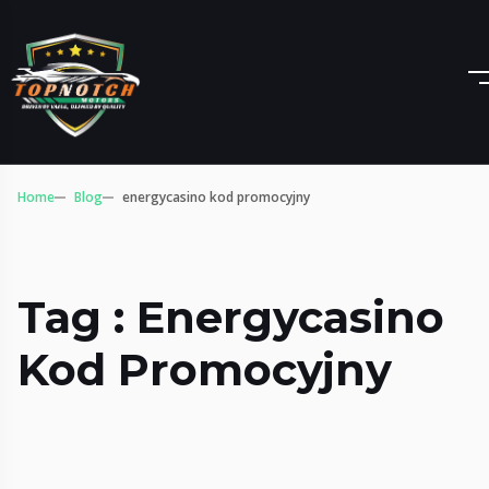
Home
Blog
energycasino kod promocyjny
Tag : Energycasino
Kod Promocyjny