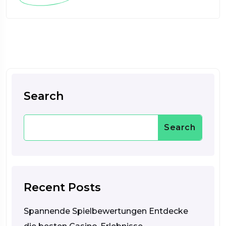
Search
Search
Recent Posts
Spannende Spielbewertungen Entdecke