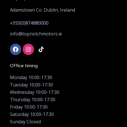
Adamstown Co. Dublin, Ireland
+353(0)874880000
info@topnotchmotors.ie
Office timing
Monday 10:00-17:30
Tuesday 10:00-17:30
Wednesday 10:00-17:30
Thursday 10:00-17:30
Friday 10:00-17:30
Saturday 10:00-17:30
Sunday Closed