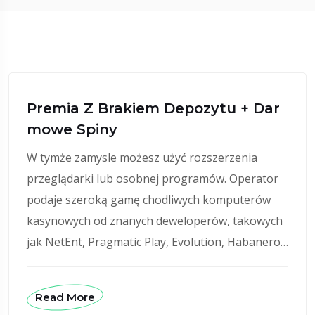
Premia Z Brakiem Depozytu + Dar
mowe Spiny
W tymże zamysle możesz użyć rozszerzenia
przeglądarki lub osobnej programów. Operator
podaje szeroką gamę chodliwych komputerów
kasynowych od znanych deweloperów, takowych
jak NetEnt, Pragmatic Play, Evolution, Habanero…
Read More