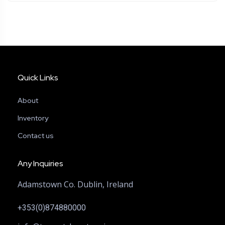
Quick Links
About
Inventory
Contact us
Any Inquiries
Adamstown Co. Dublin, Ireland
+353(0)874880000