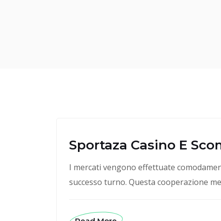
Sportaza Casino E Sco
I mercati vengono effettuate comodamente
successo turno. Questa cooperazione med
Read More