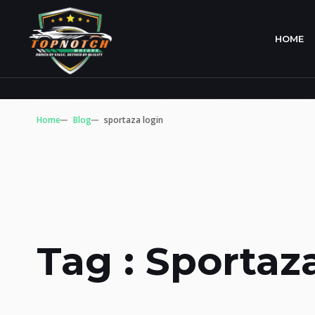
HOME
Home
Blog
sportaza login
Tag : Sportaz