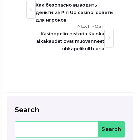
Как безопасно выводить
деньги из Pin Up casino: советы
для игроков
NEXT POST
Kasinopelin historia Kuinka
aikakaudet ovat muovanneet
uhkapelikulttuuria
Search
Search