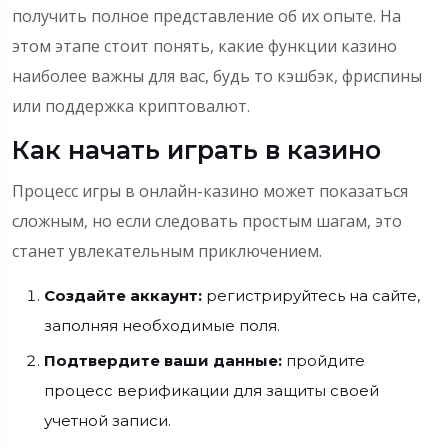
получить полное представление об их опыте. На
этом этапе стоит понять, какие функции казино
наиболее важны для вас, будь то кэшбэк, фриспины
или поддержка криптовалют.
Как начать играть в казино
Процесс игры в онлайн-казино может показаться
сложным, но если следовать простым шагам, это
станет увлекательным приключением.
Создайте аккаунт:
регистрируйтесь на сайте,
заполняя необходимые поля.
Подтвердите ваши данные:
пройдите
процесс верификации для защиты своей
учетной записи.