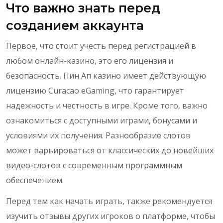
Что важно знать перед
созданием аккаунта
Первое, что стоит учесть перед регистрацией в
любом онлайн-казино, это его лицензия и
безопасность. Пин Ап казино имеет действующую
лицензию Curacao eGaming, что гарантирует
надежность и честность в игре. Кроме того, важно
ознакомиться с доступными играми, бонусами и
условиями их получения. Разнообразие слотов
может варьироваться от классических до новейших
видео-слотов с современным программным
обеспечением.
Перед тем как начать играть, также рекомендуется
изучить отзывы других игроков о платформе, чтобы