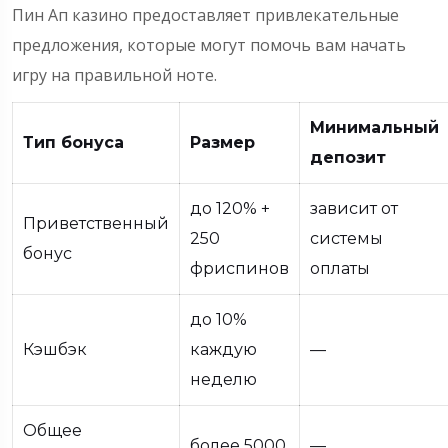
Пин Ап казино предоставляет привлекательные
предложения, которые могут помочь вам начать
игру на правильной ноте.
Минимальный
Тип бонуса
Размер
депозит
до 120% +
зависит от
Приветственный
250
системы
бонус
фриспинов
оплаты
до 10%
Кэшбэк
каждую
—
неделю
Общее
более 5000
—