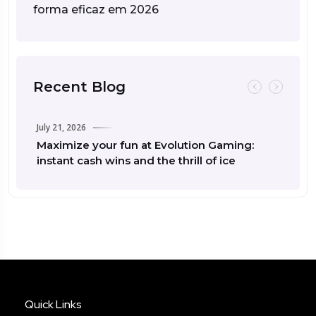
forma eficaz em 2026
Recent Blog
July 21, 2026
July
Maximize your fun at Evolution Gaming:
Ce
instant cash wins and the thrill of ice
re
Quick Links