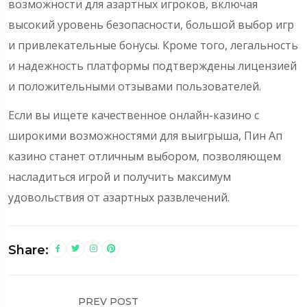
возможности для азартных игроков, включая
высокий уровень безопасности, большой выбор игр
и привлекательные бонусы. Кроме того, легальность
и надежность платформы подтверждены лицензией
и положительными отзывами пользователей.
Если вы ищете качественное онлайн-казино с
широкими возможностями для выигрыша, Пин Ап
казино станет отличным выбором, позволяющем
насладиться игрой и получить максимум
удовольствия от азартных развлечений.
Share:
PREV POST