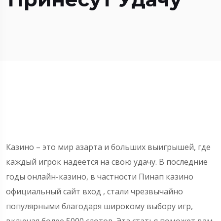
Казино – это мир азарта и больших выигрышей, где
каждый игрок надеется на свою удачу. В последние
годы онлайн-казино, в частности
Пинап казино
официальный сайт вход
, стали чрезвычайно
популярными благодаря широкому выбору игр,