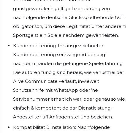
gunstgewerblerin gultige Lizenzierung von
nachfolgende deutsche Glucksspielbehorde GGL
obligatorisch, um diese Legitimitat unter anderem
Sportsgeist ein Spiele nachdem gewährleisten.
Kundenbetreuung: Ihr ausgezeichneter
Kundenbetreuung sei zwingend benötigt
nachdem handen die gelungene Spielerfahrung.
Die autoren fundig sind heraus, wie verlustfrei der
Alive Communicate verlauft, inwieweit
Schutzenhilfe mit WhatsApp oder ‘ne
Servicenummer erhaltlich war, oder genau so wie
einfach & kompetent de dar Dienstleistung-
Angestellter uff Anfragen stellung beziehen.
Kompatibilitat & Installation: Nachfolgende