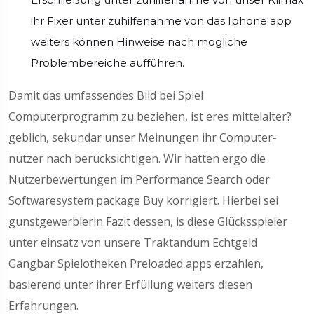
ihr Fixer unter zuhilfenahme von das Iphone app
weiters können Hinweise nach mogliche
Problembereiche aufführen.
Damit das umfassendes Bild bei Spiel
Computerprogramm zu beziehen, ist eres mittelalter?
geblich, sekundar unser Meinungen ihr Computer-
nutzer nach berücksichtigen. Wir hatten ergo die
Nutzerbewertungen im Performance Search oder
Softwaresystem package Buy korrigiert. Hierbei sei
gunstgewerblerin Fazit dessen, is diese Glücksspieler
unter einsatz von unsere Traktandum Echtgeld
Gangbar Spielotheken Preloaded apps erzahlen,
basierend unter ihrer Erfüllung weiters diesen
Erfahrungen.