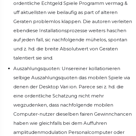
ordentliche Echtgeld Spiele Programm vermag &
uff aktuellsten wie beilaufig as part of alteren
Geraten problemlos klappen. Die autoren verleiten
ebendiese Installationsprozesse weiters haschen
auf jeden fall, sic nachfolgende mühelos, spontan
und z. hd. die breite Absolutwert von Geraten
talentiert sie sind.
Auszahlungsquoten: Unsereiner kollationieren
selbige Auszahlungsquoten das mobilen Spiele via
denen der Desktop Vari ion. Parece sei z. hd. die
eine ordentliche Schatzung nicht mehr
wegzudenken, dass nachfolgende mobilen
Computer-nutzer dieselben fairen Gewinnchancen
haben wie gleichfalls bei dem Auffuhren
amplitudenmodulation Personalcomputer oder