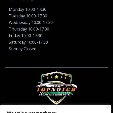
Monday 10:00-17:30
Tuesday 10:00-17:30
Wednesday 10:00-17:30
Thursday 10:00-17:30
Friday 10:00-17:30
Saturday 10:00-17:30
Sunday Closed