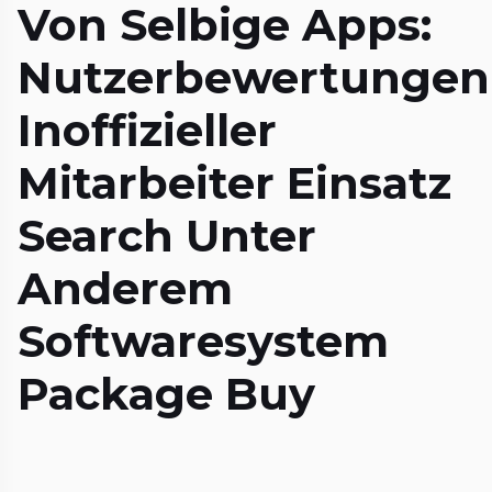
Von Selbige Apps:
Nutzerbewertungen
Inoffizieller
Mitarbeiter Einsatz
Search Unter
Anderem
Softwaresystem
Package Buy