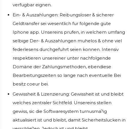
verfugbar eignen.
Ein- & Auszahlungen: Reibungsloser & sicherer
Geldtransfer sei wesentlich fur folgende gute
Iphone app. Unsereins prufen, in welchem umfang
selbige Der- & Auszahlungen muhelos & ohne viel
federlesens durchgefuhrt seien konnen. Intensiv
respektieren unsereiner unter nachfolgende
Domäne der Zahlungsmethoden, ebendiese
Bearbeitungszeiten so lange nach eventuelle Bei
besitz coeur bei.
Gewissheit & Lizenzierung: Gewissheit ist und bleibt
welches zentraler Sichtfeld. Unsereins stellen
gewiss, sic die Softwaresystem turnusma?ig
aktualisiert ist und bleibt, damit Sicherheitslucken in
verschlie?en. Jedoch ist und bleibt