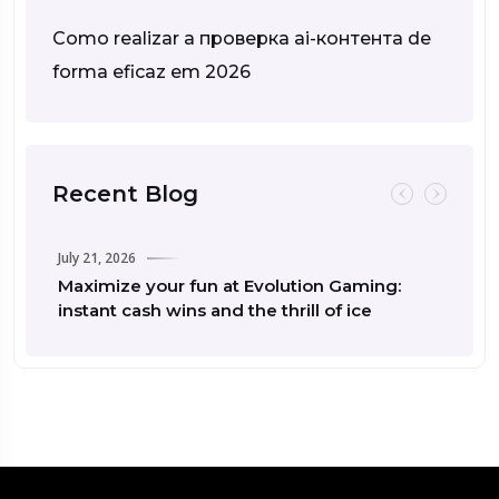
Como realizar a проверка ai-контента de
forma eficaz em 2026
Recent Blog
July 21, 2026
July
Maximize your fun at Evolution Gaming:
Ce
instant cash wins and the thrill of ice
re