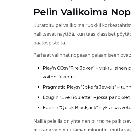
August 5, 2026
Pelin Valikoima Nope
Spannende Spielbe
Entdecke die besten
Kuratoitu pelivalikoima ruokkii korkeatahti
Erlebnisse
hallitsevat näyttöä, kun taas klassiset pöytäp
päätöspisteitä.
Parhaat valinnat nopeaan pelaamiseen ovat:
Play’n GO:n “Fire Joker” – viisi‑rullainen 
voiton jälkeen.
Pragmatic Play:n “Joker’s Jewels” – tun
Ezugi:n “Live Roulette” – jossa panokse
Eden:n “Quick Blackjack” – yksinkäsiveto
Näillä peleillä on yhteinen piirre: ne palkits
mukana vain muutaman minuutin, mutta saad