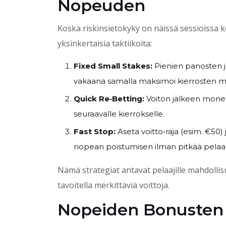
Nopeuden
Koska riskinsietokyky on näissä sessioissa k
yksinkertaisia taktiikoita:
Fixed Small Stakes:
Pienien panosten j
vakaana samalla maksimoi kierrosten m
Quick Re‑Betting:
Voiton jälkeen mone
seuraavalle kierrokselle.
Fast Stop:
Aseta voitto‑raja (esim. €50)
nopean poistumisen ilman pitkää pelaa
Nämä strategiat antavat pelaajille mahdollis
tavoitella merkittäviä voittoja.
Nopeiden Bonusten