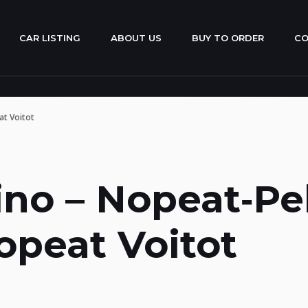
CAR LISTING
ABOUT US
BUY TO ORDER
CO
at Voitot
no – Nopeat‑Pel
Nopeat Voitot