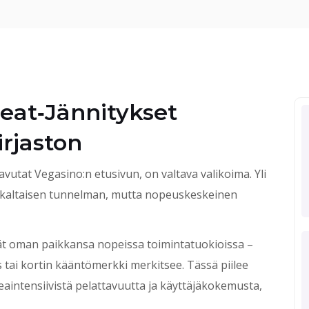
eat‑Jännitykset
rjaston
vutat Vegasino:n etusivun, on valtava valikoima. Yli
in kaltaisen tunnelman, mutta nopeuskeskeinen
ävät oman paikkansa nopeissa toimintatuokioissa –
s tai kortin kääntömerkki merkitsee. Tässä piilee
eaintensiivistä pelattavuutta ja käyttäjäkokemusta,