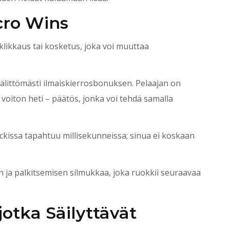
cro Wins
klikkaus tai kosketus, joka voi muuttaa
 välittömästi ilmaiskierrosbonuksen. Pelaajan on
oiton heti – päätös, jonka voi tehdä samalla
jackissa tapahtuu millisekunneissa; sinua ei koskaan
 ja palkitsemisen silmukkaa, joka ruokkii seuraavaa
jotka Säilyttävät