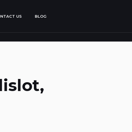
NTACT US
BLOG
islot,