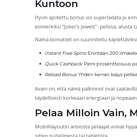
Kuntoon
Hyvin ajoitettu bonus voi superladata jo enn
esimerkiksi “Joker’s Jewels” -pelissä, alusta
Nämä bonukset on suunniteltu käytettäviksi 
Instant Free Spins:
Enintään 200 ilmaiski
Quick Cashback:
Pieni prosenttiosuus pa
Reload Bonus:
Yhden kerran lisäys pelikas
Avain on, että nämä palkinnot ovat saatavill
täydellisesti korkeaan energiaan ja nopeaan 
Pelaa Milloin Vain, M
Mobiililayoutin ansiosta pelaajat voivat hypä
sitten puhelimesta tai tabletista.