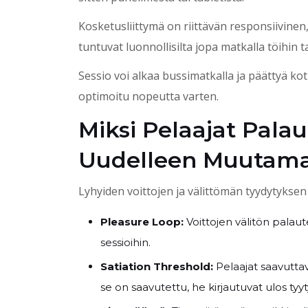
Kosketusliittymä on riittävän responsiivinen
tuntuvat luonnollisilta jopa matkalla töihin t
Sessio voi alkaa bussimatkalla ja päättyä kot
optimoitu nopeutta varten.
Miksi Pelaajat Pala
Uudelleen Muutama
Lyhyiden voittojen ja välittömän tyydytyksen 
Pleasure Loop:
Voittojen välitön palau
sessioihin.
Satiation Threshold:
Pelaajat saavuttav
se on saavutettu, he kirjautuvat ulos tyyt