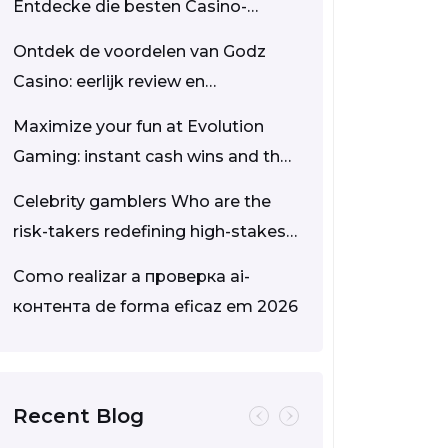
Entdecke die besten Casino-
Erlebnisse
Ontdek de voordelen van Godz
Casino: eerlijk review en
spelerservaringen
Maximize your fun at Evolution
Gaming: instant cash wins and the
thrill of ice
Celebrity gamblers Who are the
risk-takers redefining high-stakes
betting
Como realizar a проверка ai-
контента de forma eficaz em 2026
Recent Blog