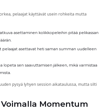
orkea, pelaajat käyttävät usein rohkeita mutta
atkuva asettaminen kolikkopeleihin pitää pelikassan
äärän.
t pelaajat asettavat heti saman summan uudelleen
 ja lopeta sen saavuttamisen jälkeen, mikä varmistaa
mista.
uuden pysyä lyhyen session aikataulussa, mutta silti
 Voimalla Momentum