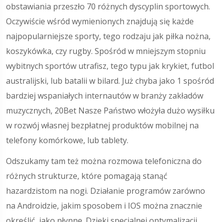
obstawiania przeszło 70 różnych dyscyplin sportowych.
Oczywiście wśród wymienionych znajdują się każde
najpopularniejsze sporty, tego rodzaju jak piłka nożna,
koszykówka, czy rugby. Spośród w mniejszym stopniu
wybitnych sportów utrafisz, tego typu jak krykiet, futbol
australijski, lub batalii w bilard. Już chyba jako 1 spośród
bardziej wspaniałych internautów w branży zakładów
muzycznych, 20Bet Nasze Państwo włożyła dużo wysiłku
w rozwój własnej bezpłatnej produktów mobilnej na
telefony komórkowe, lub tablety.
Odszukamy tam też można rozmowa telefoniczna do
różnych strukturze, które pomagają stanąć
hazardzistom na nogi. Działanie programów zarówno
na Androidzie, jakim sposobem i IOS można znacznie
określić, jako płynne. Dzięki specjalnej optymalizacji