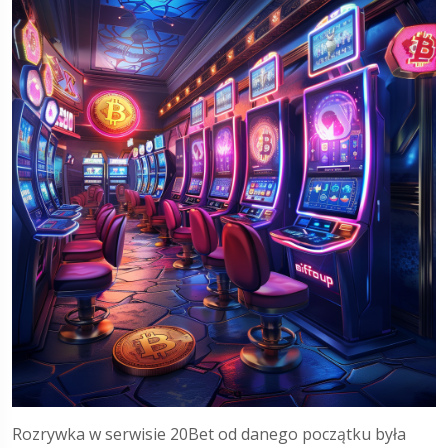
Rozrywka w serwisie 20Bet od danego początku była