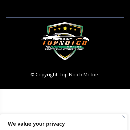
© Copyright Top Notch Motors
We value your privacy