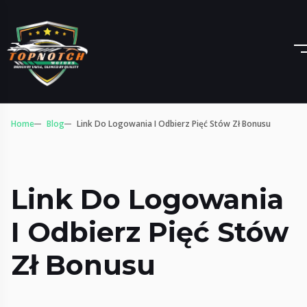
Home
Blog
Link Do Logowania I Odbierz Pięć Stów Zł Bonusu
Link Do Logowania
I Odbierz Pięć Stów
Zł Bonusu