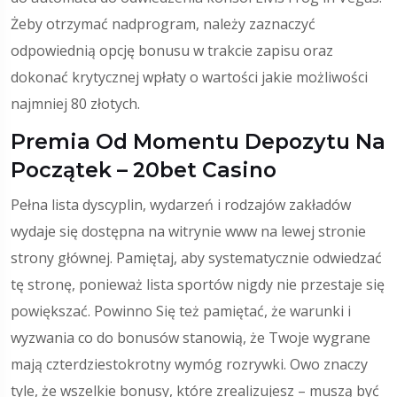
Żeby otrzymać nadprogram, należy zaznaczyć
odpowiednią opcję bonusu w trakcie zapisu oraz
dokonać krytycznej wpłaty o wartości jakie możliwości
najmniej 80 złotych.
Premia Od Momentu Depozytu Na
Początek – 20bet Casino
Pełna lista dyscyplin, wydarzeń i rodzajów zakładów
wydaje się dostępna na witrynie www na lewej stronie
strony głównej. Pamiętaj, aby systematycznie odwiedzać
tę stronę, ponieważ lista sportów nigdy nie przestaje się
powiększać. Powinno Się też pamiętać, że warunki i
wyzwania co do bonusów stanowią, że Twoje wygrane
mają czterdziestokrotny wymóg rozrywki. Owo znaczy
tyle, że wszelkie bonusy, które zrealizujesz – muszą być