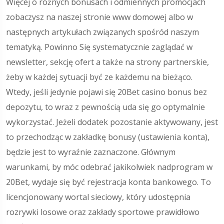
Więcej o różnych bonusach i odmiennych promocjach
zobaczysz na naszej stronie www domowej albo w
następnych artykułach związanych spośród naszym
tematyką. Powinno Się systematycznie zaglądać w
newsletter, sekcję ofert a także na strony partnerskie,
żeby w każdej sytuacji być ze każdemu na bieżąco.
Wtedy, jeśli jedynie pojawi się 20Bet casino bonus bez
depozytu, to wraz z pewnością uda się go optymalnie
wykorzystać. Jeżeli dodatek pozostanie aktywowany, jest
to przechodząc w zakładkę bonusy (ustawienia konta),
będzie jest to wyraźnie zaznaczone. Głównym
warunkami, by móc odebrać jakikolwiek nadprogram w
20Bet, wydaje się być rejestracja konta bankowego. To
licencjonowany wortal sieciowy, który udostępnia
rozrywki losowe oraz zakłady sportowe prawidłowo