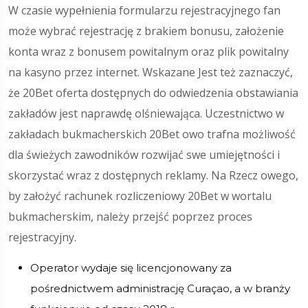
W czasie wypełnienia formularzu rejestracyjnego fan
może wybrać rejestrację z brakiem bonusu, założenie
konta wraz z bonusem powitalnym oraz plik powitalny
na kasyno przez internet. Wskazane Jest też zaznaczyć,
że 20Bet oferta dostępnych do odwiedzenia obstawiania
zakładów jest naprawdę olśniewająca. Uczestnictwo w
zakładach bukmacherskich 20Bet owo trafna możliwość
dla świeżych zawodników rozwijać swe umiejętności i
skorzystać wraz z dostępnych reklamy. Na Rzecz owego,
by założyć rachunek rozliczeniowy 20Bet w wortalu
bukmacherskim, należy przejść poprzez proces
rejestracyjny.
Operator wydaje się licencjonowany za
pośrednictwem administrację Curaçao, a w branży