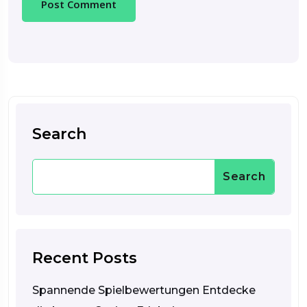
Search
Search
Recent Posts
Spannende Spielbewertungen Entdecke