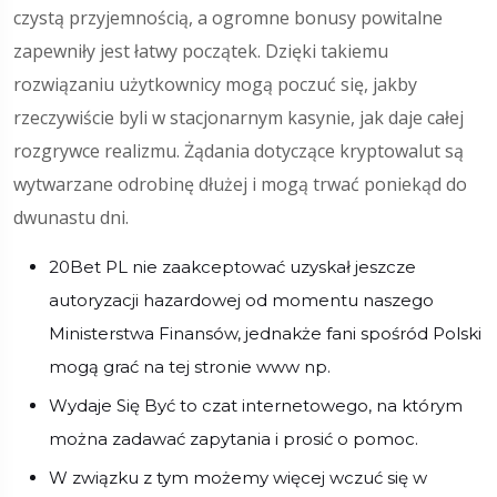
czystą przyjemnością, a ogromne bonusy powitalne
zapewniły jest łatwy początek. Dzięki takiemu
rozwiązaniu użytkownicy mogą poczuć się, jakby
rzeczywiście byli w stacjonarnym kasynie, jak daje całej
rozgrywce realizmu. Żądania dotyczące kryptowalut są
wytwarzane odrobinę dłużej i mogą trwać poniekąd do
dwunastu dni.
20Bet PL nie zaakceptować uzyskał jeszcze
autoryzacji hazardowej od momentu naszego
Ministerstwa Finansów, jednakże fani spośród Polski
mogą grać na tej stronie www np.
Wydaje Się Być to czat internetowego, na którym
można zadawać zapytania i prosić o pomoc.
W związku z tym możemy więcej wczuć się w