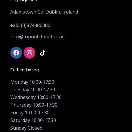
Adamstown Co. Dublin, Ireland
+353(0)874880000
info@topnotchmotors.ie
Office timing
Monday 10:00-17:30
Tuesday 10:00-17:30
Wednesday 10:00-17:30
Thursday 10:00-17:30
Friday 10:00-17:30
Saturday 10:00-17:30
Sunday Closed