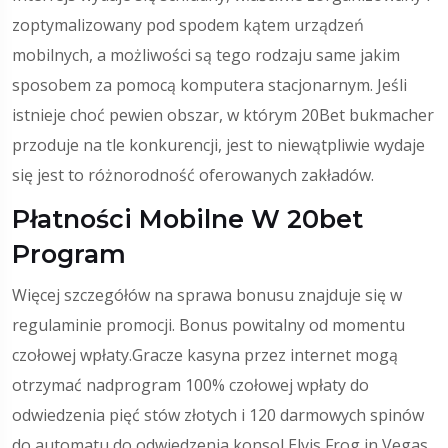
zoptymalizowany pod spodem kątem urządzeń
mobilnych, a możliwości są tego rodzaju same jakim
sposobem za pomocą komputera stacjonarnym. Jeśli
istnieje choć pewien obszar, w którym 20Bet bukmacher
przoduje na tle konkurencji, jest to niewątpliwie wydaje
się jest to różnorodność oferowanych zakładów.
Płatności Mobilne W 20bet
Program
Więcej szczegółów na sprawa bonusu znajduje się w
regulaminie promocji. Bonus powitalny od momentu
czołowej wpłaty.Gracze kasyna przez internet mogą
otrzymać nadprogram 100% czołowej wpłaty do
odwiedzenia pięć stów złotych i 120 darmowych spinów
do automatu do odwiedzenia konsol Elvis Frog in Vegas.