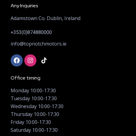
Any Inquiries
Adamstown Co. Dublin, Ireland
+353(0)874880000
info@topnotchmotors.ie
Office timing
Monday 10:00-17:30
Tuesday 10:00-17:30
Wednesday 10:00-17:30
Thursday 10:00-17:30
Friday 10:00-17:30
Saturday 10:00-17:30