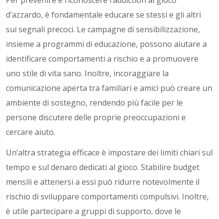
Per prevenire e riconoscere l’addiction al gioco
d’azzardo, è fondamentale educare se stessi e gli altri
sui segnali precoci. Le campagne di sensibilizzazione,
insieme a programmi di educazione, possono aiutare a
identificare comportamenti a rischio e a promuovere
uno stile di vita sano. Inoltre, incoraggiare la
comunicazione aperta tra familiari e amici può creare un
ambiente di sostegno, rendendo più facile per le
persone discutere delle proprie preoccupazioni e
cercare aiuto.
Un’altra strategia efficace è impostare dei limiti chiari sul
tempo e sul denaro dedicati al gioco. Stabilire budget
mensili e attenersi a essi può ridurre notevolmente il
rischio di sviluppare comportamenti compulsivi. Inoltre,
è utile partecipare a gruppi di supporto, dove le