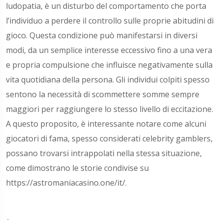
ludopatia, è un disturbo del comportamento che porta
l’individuo a perdere il controllo sulle proprie abitudini di
gioco. Questa condizione può manifestarsi in diversi
modi, da un semplice interesse eccessivo fino a una vera
e propria compulsione che influisce negativamente sulla
vita quotidiana della persona. Gli individui colpiti spesso
sentono la necessità di scommettere somme sempre
maggiori per raggiungere lo stesso livello di eccitazione.
A questo proposito, è interessante notare come alcuni
giocatori di fama, spesso considerati celebrity gamblers,
possano trovarsi intrappolati nella stessa situazione,
come dimostrano le storie condivise su
https://astromaniacasino.one/it/
.