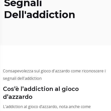
Segnali
Dell'addiction
Consapevolezza sul gioco d'azzardo come riconoscere i
segnali dell'addiction
Cos’è l’addiction al gioco
d’azzardo
L’addiction al gioco d’azzardo, nota anche come