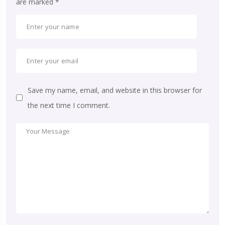
are marked
*
Save my name, email, and website in this browser for
the next time I comment.