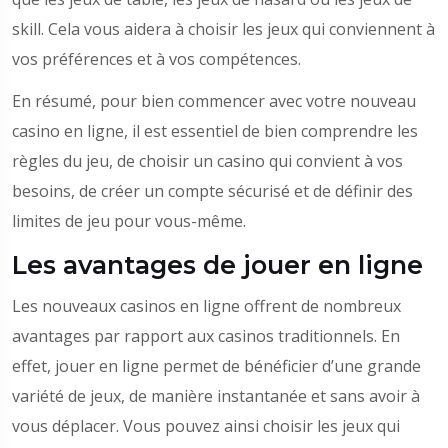
skill. Cela vous aidera à choisir les jeux qui conviennent à
vos préférences et à vos compétences.
En résumé, pour bien commencer avec votre nouveau
casino en ligne, il est essentiel de bien comprendre les
règles du jeu, de choisir un casino qui convient à vos
besoins, de créer un compte sécurisé et de définir des
limites de jeu pour vous-même.
Les avantages de jouer en ligne
Les nouveaux casinos en ligne offrent de nombreux
avantages par rapport aux casinos traditionnels. En
effet, jouer en ligne permet de bénéficier d’une grande
variété de jeux, de manière instantanée et sans avoir à
vous déplacer. Vous pouvez ainsi choisir les jeux qui