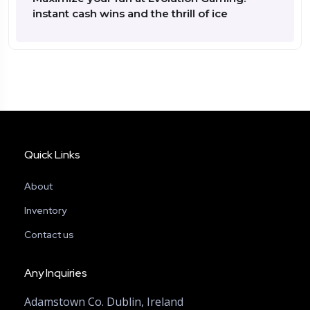
instant cash wins and the thrill of ice
re
Quick Links
About
Inventory
Contact us
Any Inquiries
Adamstown Co. Dublin, Ireland