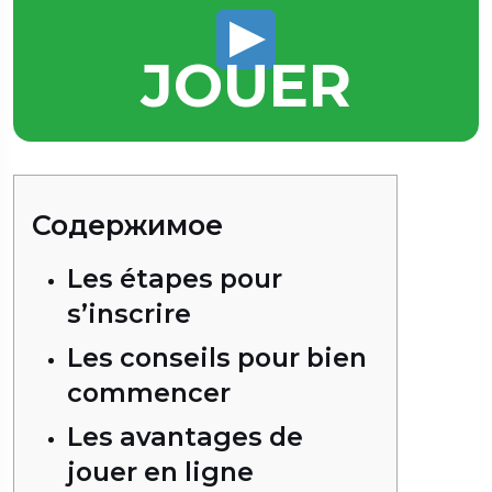
JOUER
Содержимое
Les étapes pour
s’inscrire
Les conseils pour bien
commencer
Les avantages de
jouer en ligne