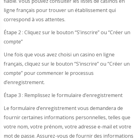
fiable. Vous pouvez consulter les listes de casinos en
ligne français pour trouver un établissement qui
correspond à vos attentes.
Étape 2 : Cliquez sur le bouton “S’inscrire” ou “Créer un
compte”
Une fois que vous avez choisi un casino en ligne
français, cliquez sur le bouton “S’inscrire” ou “Créer un
compte” pour commencer le processus
d’enregistrement.
Étape 3 : Remplissez le formulaire d’enregistrement
Le formulaire d’enregistrement vous demandera de
fournir certaines informations personnelles, telles que
votre nom, votre prénom, votre adresse e-mail et votre
mot de passe. Assurez-vous de fournir des informations