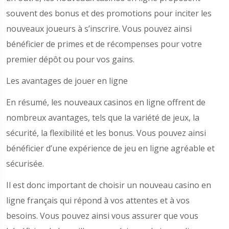
souvent des bonus et des promotions pour inciter les
nouveaux joueurs à s’inscrire. Vous pouvez ainsi
bénéficier de primes et de récompenses pour votre
premier dépôt ou pour vos gains.
Les avantages de jouer en ligne
En résumé, les nouveaux casinos en ligne offrent de
nombreux avantages, tels que la variété de jeux, la
sécurité, la flexibilité et les bonus. Vous pouvez ainsi
bénéficier d’une expérience de jeu en ligne agréable et
sécurisée.
Il est donc important de choisir un nouveau casino en
ligne français qui répond à vos attentes et à vos
besoins. Vous pouvez ainsi vous assurer que vous