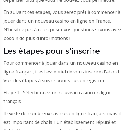
dépenser plus que vous ne pouvez vous permettre.
En suivant ces étapes, vous serez prêt à commencer à
jouer dans un nouveau casino en ligne en France.
N’hésitez pas à nous poser vos questions si vous avez
besoin de plus d’informations !
Les étapes pour s’inscrire
Pour commencer à jouer dans un nouveau casino en
ligne français, il est essentiel de vous inscrire d’abord.
Voici les étapes à suivre pour vous enregistrer :
Étape 1 : Sélectionnez un nouveau casino en ligne
français
Il existe de nombreux casinos en ligne français, mais il
est important de choisir un établissement réputé et