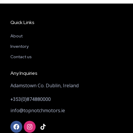
Quick Links
About
Inventory
Contact us
Any Inquiries
Adamstown Co. Dublin, Ireland
+353(0)874880000
info@topnotchmotors.ie