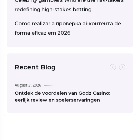
Celebrity gamblers Who are the risk-takers
redefining high-stakes betting
Como realizar a проверка ai-контента de
forma eficaz em 2026
Recent Blog
August 3, 2026
July
ie
Ontdek de voordelen van Godz Casino:
Ma
eerlijk review en spelerservaringen
ins