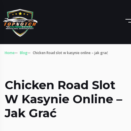
Home
Blog
Chicken Road slot w kasynie online – jak grać
Chicken Road Slot
W Kasynie Online –
Jak Grać