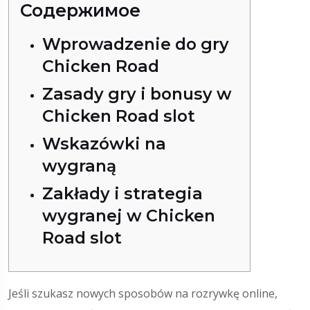
Содержимое
Wprowadzenie do gry
Chicken Road
Zasady gry i bonusy w
Chicken Road slot
Wskazówki na
wygraną
Zakłady i strategia
wygranej w Chicken
Road slot
Jeśli szukasz nowych sposobów na rozrywkę online,