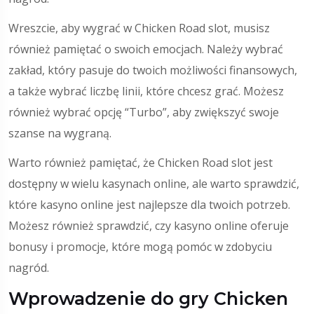
Wreszcie, aby wygrać w Chicken Road slot, musisz
również pamiętać o swoich emocjach. Należy wybrać
zakład, który pasuje do twoich możliwości finansowych,
a także wybrać liczbę linii, które chcesz grać. Możesz
również wybrać opcję “Turbo”, aby zwiększyć swoje
szanse na wygraną.
Warto również pamiętać, że Chicken Road slot jest
dostępny w wielu kasynach online, ale warto sprawdzić,
które kasyno online jest najlepsze dla twoich potrzeb.
Możesz również sprawdzić, czy kasyno online oferuje
bonusy i promocje, które mogą pomóc w zdobyciu
nagród.
Wprowadzenie do gry Chicken