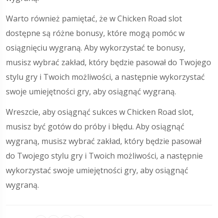
Warto również pamiętać, że w Chicken Road slot
dostępne są różne bonusy, które mogą pomóc w
osiągnięciu wygraną. Aby wykorzystać te bonusy,
musisz wybrać zakład, który będzie pasował do Twojego
stylu gry i Twoich możliwości, a następnie wykorzystać
swoje umiejętności gry, aby osiągnąć wygraną.
Wreszcie, aby osiągnąć sukces w Chicken Road slot,
musisz być gotów do próby i błędu. Aby osiągnąć
wygraną, musisz wybrać zakład, który będzie pasował
do Twojego stylu gry i Twoich możliwości, a następnie
wykorzystać swoje umiejętności gry, aby osiągnąć
wygraną.