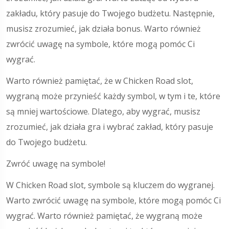
zakładu, który pasuje do Twojego budżetu. Następnie,
musisz zrozumieć, jak działa bonus. Warto również
zwrócić uwagę na symbole, które mogą pomóc Ci
wygrać.
Warto również pamiętać, że w Chicken Road slot,
wygraną może przynieść każdy symbol, w tym i te, które
są mniej wartościowe. Dlatego, aby wygrać, musisz
zrozumieć, jak działa gra i wybrać zakład, który pasuje
do Twojego budżetu.
Zwróć uwagę na symbole!
W Chicken Road slot, symbole są kluczem do wygranej.
Warto zwrócić uwagę na symbole, które mogą pomóc Ci
wygrać. Warto również pamiętać, że wygraną może