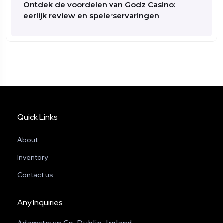
Ontdek de voordelen van Godz Casino:
Maxim
eerlijk review en spelerservaringen
instan
Quick Links
About
Inventory
Contact us
Any Inquiries