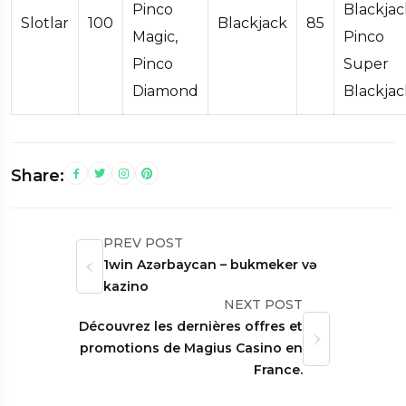
Pinco
Blackjac
Slotlar
100
Blackjack
85
Magic,
Pinco
Pinco
Super
Diamond
Blackjac
Share:
PREV POST
1win Azərbaycan – bukmeker və
kazino
NEXT POST
Découvrez les dernières offres et
promotions de Magius Casino en
France.