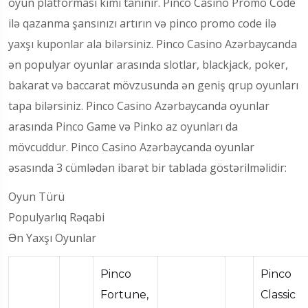
oyun platforması kimi tanınır. Pinco Casino Promo Code
ilə qazanma şansınızı artırın və pinco promo code ilə
yaxşı kuponlar ala bilərsiniz. Pinco Casino Azərbaycanda
ən populyar oyunlar arasında slotlar, blackjack, poker,
bakarat və baccarat mövzusunda ən geniş qrup oyunları
tapa bilərsiniz. Pinco Casino Azərbaycanda oyunlar
arasında Pinco Game və Pinko az oyunları da
mövcuddur. Pinco Casino Azərbaycanda oyunlar
əsasında 3 cümlədən ibarət bir tablada göstərilməlidir:
Oyun Türü
Populyarlıq Rəqabi
Ən Yaxşı Oyunlar
Pinco
Pinco
Fortune,
Classic