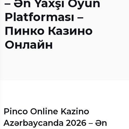
– Ən Yaxşı Oyun
Platforması –
Пинко Казино
Онлайн
Pinco Online Kazino
Azərbaycanda 2026 – Ən