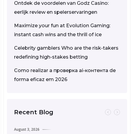
Ontdek de voordelen van Godz Casino:
eerlijk review en spelerservaringen
Maximize your fun at Evolution Gaming:
instant cash wins and the thrill of ice
Celebrity gamblers Who are the risk-takers
redefining high-stakes betting
Como realizar a проверка ai-контента de
forma eficaz em 2026
Recent Blog
August 3, 2026
July 21,