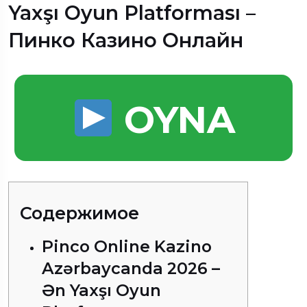
Yaxşı Oyun Platforması –
Пинко Казино Онлайн
OYNA
Содержимое
Pinco Online Kazino
Azərbaycanda 2026 –
Ən Yaxşı Oyun