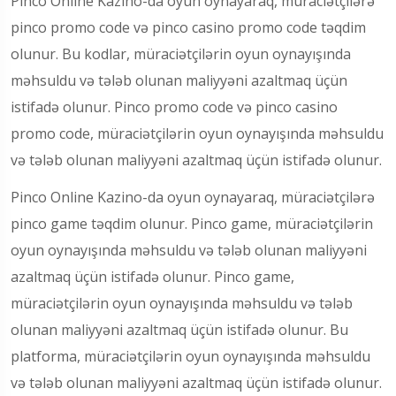
Pinco Online Kazino-da oyun oynayaraq, müraciətçilərə
pinco promo code və pinco casino promo code təqdim
olunur. Bu kodlar, müraciətçilərin oyun oynayışında
məhsuldu və tələb olunan maliyyəni azaltmaq üçün
istifadə olunur. Pinco promo code və pinco casino
promo code, müraciətçilərin oyun oynayışında məhsuldu
və tələb olunan maliyyəni azaltmaq üçün istifadə olunur.
Pinco Online Kazino-da oyun oynayaraq, müraciətçilərə
pinco game təqdim olunur. Pinco game, müraciətçilərin
oyun oynayışında məhsuldu və tələb olunan maliyyəni
azaltmaq üçün istifadə olunur. Pinco game,
müraciətçilərin oyun oynayışında məhsuldu və tələb
olunan maliyyəni azaltmaq üçün istifadə olunur. Bu
platforma, müraciətçilərin oyun oynayışında məhsuldu
və tələb olunan maliyyəni azaltmaq üçün istifadə olunur.