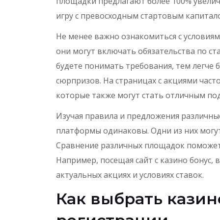
площадки предлагают более 100% увелич
игру с превосходным стартовым капитал
Не менее важно ознакомиться с условия
они могут включать обязательства по ст
будете понимать требования, тем легче 
сюрпризов. На страницах с акциями час
которые также могут стать отличным по
Изучая правила и предложения различные
платформы одинаковы. Одни из них могут
Сравнение различных площадок поможет
Например, посещая сайт с
казино бонус
, 
актуальных акциях и условиях ставок.
Как выбрать кази