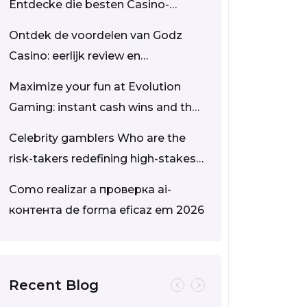
Entdecke die besten Casino-
Erlebnisse
Ontdek de voordelen van Godz
Casino: eerlijk review en
spelerservaringen
Maximize your fun at Evolution
Gaming: instant cash wins and the
thrill of ice
Celebrity gamblers Who are the
risk-takers redefining high-stakes
betting
Como realizar a проверка ai-
контента de forma eficaz em 2026
Recent Blog