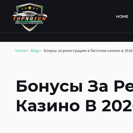
HOME
Home
Blog
Бонусы за регистрацию в биткоин казино в 2026
Бонусы За Р
Казино В 202