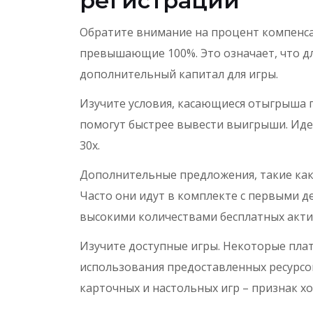
регистрации
August 5, 2026
Обратите внимание на процент компенса
Spannende Spielbe
Entdecke die besten
превышающие 100%. Это означает, что д
Erlebnisse
дополнительный капитал для игры.
Изучите условия, касающиеся отыгрыша п
помогут быстрее вывести выигрыши. Иде
30x.
Дополнительные предложения, такие как
Часто они идут в комплекте с первыми д
высокими количествами бесплатных акти
Изучите доступные игры. Некоторые пла
использования предоставленных ресурсов
карточных и настольных игр – признак х