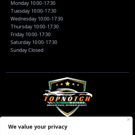
Monday 10:00-17:30
Tuesday 10:00-17:30
Wednesday 10:00-17:30
Thursday 10:00-17:30
Friday 10:00-17:30
Saturday 10:00-17:30
Sunday Closed
We value your privacy
© Copyright Top Notch Motors