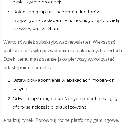
ekskluzywne promocje.
Dołącz do grup na Facebooku lub forów
związanych z zakładami – uczestnicy często dzielą
się wykrytymi zniżkami.
Warto również subskrybować newsletter. Większość
platform przysyła powiadomienia o aktualnych ofertach.
Dzięki temu masz szansę jako pierwszy wykorzystać
udostępnione benefity.
Ustaw powiadomienia w aplikacjach mobilnych
kasyna.
Odwiedzaj stronę o określonych porach dnia, gdy
oferty są najczęściej aktualizowane.
Analizuj rynek. Porównuj różne platformy gamingowe,