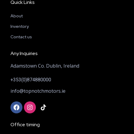
Quick Links
About
Inventory
Contact us
Any Inquiries
Adamstown Co. Dublin, Ireland
+353(0)874880000
info@topnotchmotors.ie
Office timing