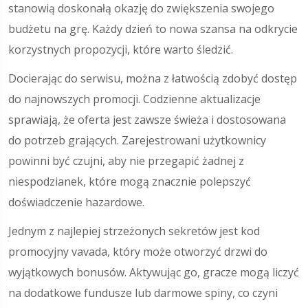
stanowią doskonałą okazję do zwiększenia swojego
budżetu na grę. Każdy dzień to nowa szansa na odkrycie
korzystnych propozycji, które warto śledzić.
Docierając do serwisu, można z łatwością zdobyć dostęp
do najnowszych promocji. Codzienne aktualizacje
sprawiają, że oferta jest zawsze świeża i dostosowana
do potrzeb grających. Zarejestrowani użytkownicy
powinni być czujni, aby nie przegapić żadnej z
niespodzianek, które mogą znacznie polepszyć
doświadczenie hazardowe.
Jednym z najlepiej strzeżonych sekretów jest
kod
promocyjny vavada
, który może otworzyć drzwi do
wyjątkowych bonusów. Aktywując go, gracze mogą liczyć
na dodatkowe fundusze lub darmowe spiny, co czyni