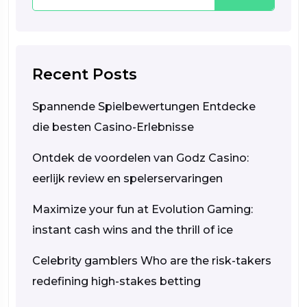
Recent Posts
Spannende Spielbewertungen Entdecke
die besten Casino-Erlebnisse
Ontdek de voordelen van Godz Casino:
eerlijk review en spelerservaringen
Maximize your fun at Evolution Gaming:
instant cash wins and the thrill of ice
Celebrity gamblers Who are the risk-takers
redefining high-stakes betting