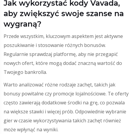
Jak wykorzystać kody Vavada,
aby zwiększyć swoje szanse na
wygraną?
Przede wszystkim, kluczowym aspektem jest aktywne
poszukiwanie i stosowanie różnych bonusów.
Regularnie sprawdzaj platformę, aby nie przegapić
nowych ofert, które mogą dodać znaczną wartość do
Twojego bankrolla.
Warto analizować różne rodzaje zachęt, takich jak
bonusy powitalne czy promocje lojalnościowe. Te oferty
często zawierają dodatkowe środki na grę, co pozwala
na większe stawki i więcej prób. Odpowiednie wybranie
gier w czasie wykorzystywania takich zachęt również
może wpłynąć na wyniki.