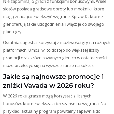
Nie zapominaj o grach z funkcjami bonusowymi. Wiele
slotów posiada gratisowe obroty lub mnożniki, które
mogą znacząco zwiększyć wygrane. Sprawdź, które z
gier oferują takie udogodnienia i włącz je do swojego
planu gry.
Ostatnia sugestia: korzystaj z możliwości gry na różnych
platformach. Umożliwi to dostęp do większej liczby
promocji oraz zróżnicowanych gier, co w ostateczności
może przełożyć się na wyższe szanse na sukces.
Jakie są najnowsze promocje i
zniżki Vavada w 2026 roku?
W 2026 roku gracze mogą korzystać z licznych
bonusów, które zwiększają ich szanse na wygraną. Na
przykład, aktualny program powitalny zapewnia do