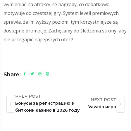
wymieniać na atrakcyjne nagrody, co dodatkowo
motywuje do częstszej gry. System leveli premiowych
sprawia, że im wyższy poziom, tym korzystniejsze są
dostępne promocje. Zachęcamy do śledzenia strony, aby
nie przegapić najlepszych ofert!
Share:
PREV POST
NEXT POST
Бонусы за регистрацию в
Vavada игра
биткоин казино в 2026 году